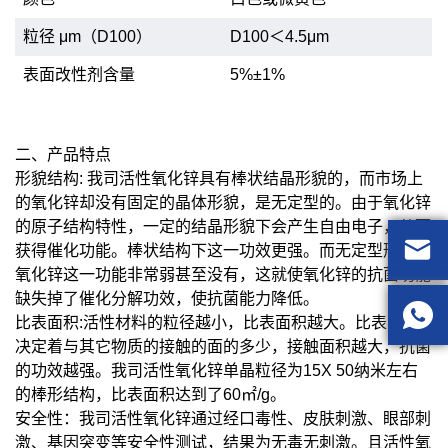
粒径
μm（D100
）
D100＜4.5μm
表面改性剂含量
5%±1%
二、产品特点
形貌结构: 我司活性氧化锌具有棒状结晶形貌的，而市场上
的氧化锌却没有固定的晶体形貌，是无定型的。由于氧化锌
的原子结构特性，一定的结晶形貌下会产生自由电子，从而

获得催化功能。棒状结构下这一功效更强。而无定型形貌的
氧化锌这一功能非常弱甚至没有，这就使氧化锌的抗菌功能
缺失掉了催化分解功效，使抗菌能力降低。

比表面积:活性材料的粒径越小，比表面积越大。比表面积
决定着与其它物质的接触的面的多少，接触面积越大，抗菌
的功效越强。我司活性氧化锌单晶粒径为15X 50纳米左右
的棒形结构，比表面积达到了60㎡/g。
安全性：我司活性氧化锌通过经口毒性、皮肤刺激、眼部刺
激、基因突变等安全性测试，结果为无毒无刺激。且活性氧