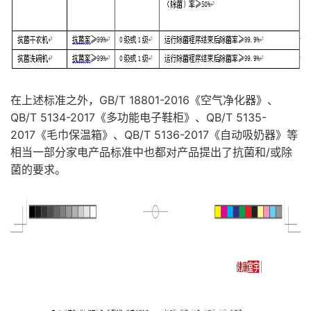
在上述标准之外，GB/T 18801-2016《空气净化器》、
QB/T 5134-2017《多功能电子鞋柜》、QB/T 5135-
2017《毛巾保温箱》、QB/T 5136-2017《自动吸奶器》等
相当一部分家电产品标准中也都对产品提出了抗菌和/或除
菌的要求。