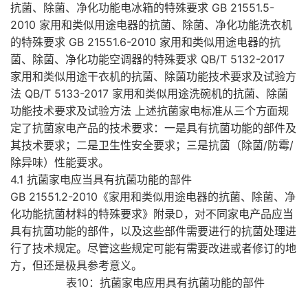
抗菌、除菌、净化功能电冰箱的特殊要求 GB 21551.5-
2010 家用和类似用途电器的抗菌、除菌、净化功能洗衣机
的特殊要求 GB 21551.6-2010 家用和类似用途电器的抗
菌、除菌、净化功能空调器的特殊要求 QB/T 5132-2017
家用和类似用途干衣机的抗菌、除菌功能技术要求及试验方
法 QB/T 5133-2017 家用和类似用途洗碗机的抗菌、除菌
功能技术要求及试验方法 上述抗菌家电标准从三个方面规
定了抗菌家电产品的技术要求：一是具有抗菌功能的部件及
其技术要求；二是卫生性安全要求；三是抗菌（除菌/防霉/
除异味）性能要求。
4.1 抗菌家电应当具有抗菌功能的部件
GB 21551.2-2010《家用和类似用途电器的抗菌、除菌、净
化功能抗菌材料的特殊要求》附录D，对不同家电产品应当
具有抗菌功能的部件，以及这些部件需要进行的抗菌处理进
行了技术规定。尽管这些规定可能有需要改进或者修订的地
方，但还是极具参考意义。
表10：抗菌家电应用具有抗菌功能的部件