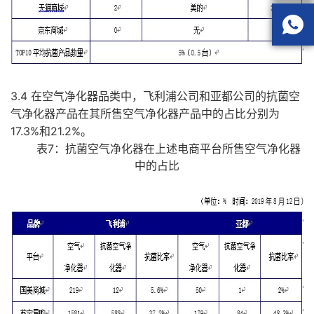

3.4 在空气净化器品类中，飞利浦公司和亚都公司的抗菌空
气净化器产品在其所售空气净化器产品中的占比分别为
17.3%和21.2%。
表7：抗菌空气净化器在上述电商平台所售空气净化器
中的占比