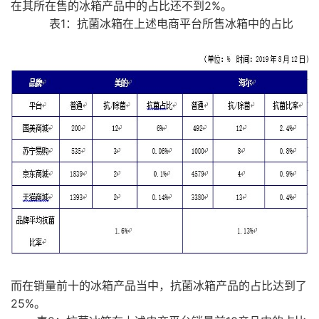
在其所在售的冰箱产品中的占比还不到2%。
表1：抗菌冰箱在上述电商平台所售冰箱中的占比
而在销量前十的冰箱产品当中，抗菌冰箱产品的占比达到了
25%。