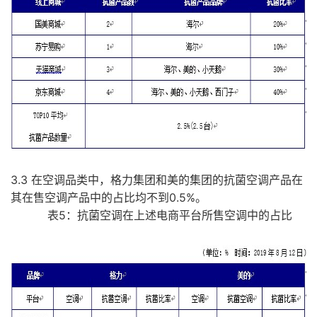
3.3 在空调品类中，格力集团和美的集团的抗菌空调产品在
其在售空调产品中的占比均不到0.5%。
表5：抗菌空调在上述电商平台所售空调中的占比