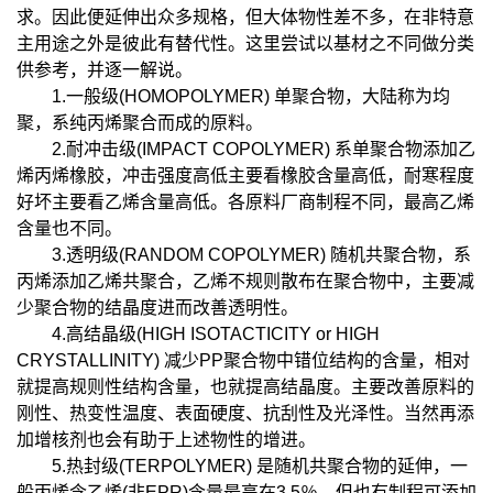
求。因此便延伸出众多规格，但大体物性差不多，在非特意
主用途之外是彼此有替代性。这里尝试以基材之不同做分类
供参考，并逐一解说。
1.一般级(HOMOPOLYMER) 单聚合物，大陆称为均
聚，系纯丙烯聚合而成的原料。
2.耐冲击级(IMPACT COPOLYMER) 系单聚合物添加乙
烯丙烯橡胶，冲击强度高低主要看橡胶含量高低，耐寒程度
好坏主要看乙烯含量高低。各原料厂商制程不同，最高乙烯
含量也不同。
3.透明级(RANDOM COPOLYMER) 随机共聚合物，系
丙烯添加乙烯共聚合，乙烯不规则散布在聚合物中，主要减
少聚合物的结晶度进而改善透明性。
4.高结晶级(HIGH ISOTACTICITY or HIGH
CRYSTALLINITY) 减少PP聚合物中错位结构的含量，相对
就提高规则性结构含量，也就提高结晶度。主要改善原料的
刚性、热变性温度、表面硬度、抗刮性及光泽性。当然再添
加增核剂也会有助于上述物性的增进。
5.热封级(TERPOLYMER) 是随机共聚合物的延伸，一
般丙烯含乙烯(非EPR)含量最高在3.5％，但也有制程可添加