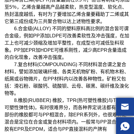
至5％，乙烯含量越高产品越柔软，热变型温度、软化点、
热封温度越低，有时为了要增加乙烯含量要藉助丁二烯或其
它第三成份成为三共聚合物以达上述物性要求。
6.合金级(ALLOY) 不同的塑料原料高比例的混合皆可谓
合金级，例如PP添加LDPE可改善柔软性及冲击强度，在加
工上也可减少颈缩及增加平整性，在成型也可减低坠料现
象。PP加EPR加HDPE可维系刚性，减少高EPR含量造成
的白化现象，改善冲击强度。
7.复合材料(COMPOUNDING) 不同材料混合谓之复合
材料，譬如添加玻璃纤维、各类无机物矿粉、有机物木粉、
纸屑或谷物微片，在PP材料内以改善各种物性。矿粉又包
括：滑石粉、碳酸钙、硫酸钡、云母、碳黑、碳纤维及溴化
物等。
8.橡胶(RUBBER) 橡胶，TPR(热可塑性橡胶)与TPE(热

可塑性弹性体)，有时很难界分，而各种界定说法都有，大
部份的橡胶都可与PP相混合，除EPR系列外，也很难界定
混合是定位在合金或复合材料项内。一般常与PP混合的橡

胶有EPR及EPDM，适合与PP直接混料的产牌有